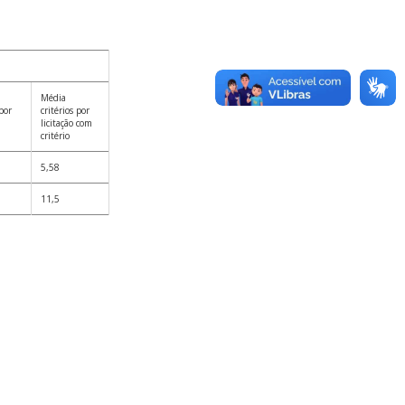
Média
 por
critérios por
licitação com
critério
5,58
11,5