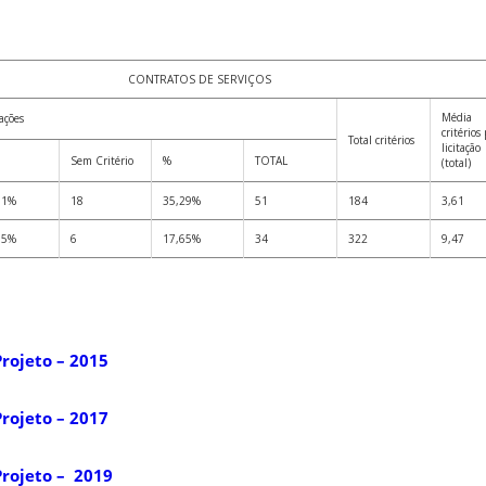
CONTRATOS DE SERVIÇOS
Média
tações
critérios
Total critérios
licitação
Sem Critério
%
TOTAL
(total)
71%
18
35,29%
51
184
3,61
35%
6
17,65%
34
322
9,47
Projeto – 2015
Projeto – 2017
Projeto – 2019