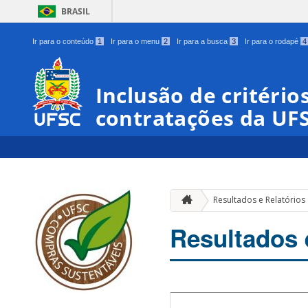
BRASIL
Ir para o conteúdo
1
Ir para o menu
2
Ir para a busca
3
Ir para o rodapé
4
Inclusão de critério
contratações da UF
Resultados e Relatórios
Resultados 