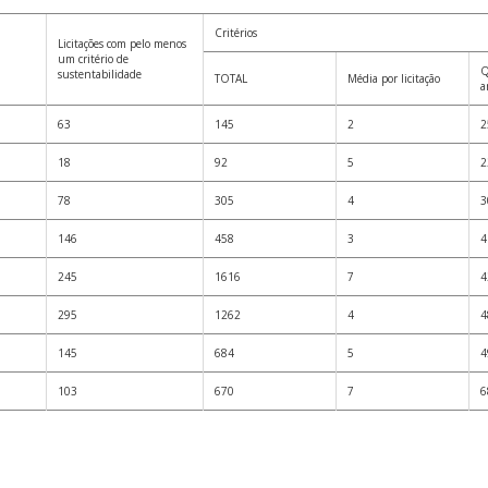
Critérios
Licitações com pelo menos
um critério de
Q
sustentabilidade
TOTAL
Média por licitação
a
63
145
2
2
18
92
5
2
78
305
4
3
146
458
3
4
245
1616
7
4
295
1262
4
4
145
684
5
4
103
670
7
6