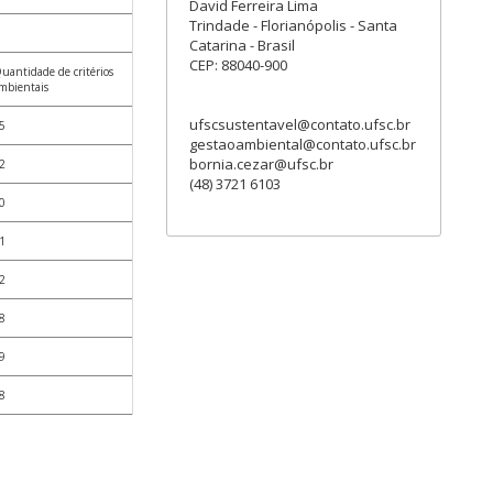
David Ferreira Lima
Trindade - Florianópolis - Santa
Catarina - Brasil
CEP: 88040-900
uantidade de critérios
mbientais
ufscsustentavel@contato.ufsc.br
5
gestaoambiental@contato.ufsc.br
bornia.cezar@ufsc.br
2
(48) 3721 6103
0
1
2
8
9
8