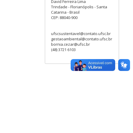
David Ferreira Lima
Trindade - Florianópolis - Santa
Catarina - Brasil
CEP: 88040-900
ufscsustentavel@contato.ufsc.br
gestaoambiental@contato.ufsc.br
bornia.cezar@ufsc.br
(48) 3721 6103