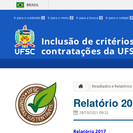
BRASIL
Ir para o conteúdo
1
Ir para o menu
2
Ir para a busca
3
Ir para o rodapé
4
Inclusão de critério
contratações da UF
Resultados e Relatórios
Relatório 2
28/10/2021 09:32
Relatório 2017