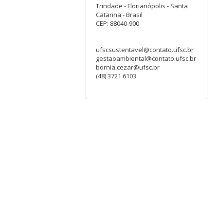
Trindade - Florianópolis - Santa
Catarina - Brasil
CEP: 88040-900
ufscsustentavel@contato.ufsc.br
gestaoambiental@contato.ufsc.br
bornia.cezar@ufsc.br
(48) 3721 6103