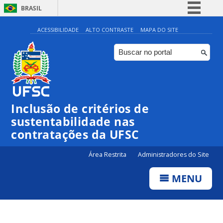
BRASIL
Simplifique!
ACESSIBILIDADE
ALTO CONTRASTE
MAPA DO SITE
Comunica BR
Participe
Acesso à informação
Legislação
Inclusão de critérios de
Canais
sustentabilidade nas
contratações da UFSC
Área Restrita
Administradores do Site
MENU