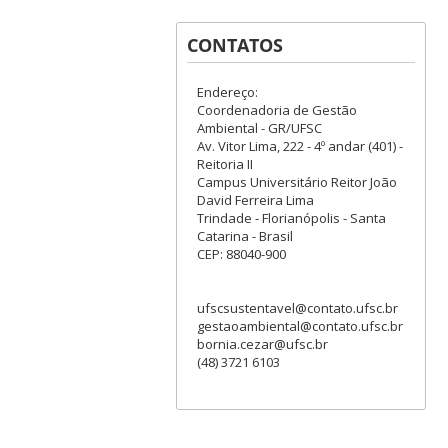
CONTATOS
Endereço:
Coordenadoria de Gestão
Ambiental - GR/UFSC
Av. Vitor Lima, 222 - 4º andar (401) -
Reitoria II
Campus Universitário Reitor João
David Ferreira Lima
Trindade - Florianópolis - Santa
Catarina - Brasil
CEP: 88040-900
ufscsustentavel@contato.ufsc.br
gestaoambiental@contato.ufsc.br
bornia.cezar@ufsc.br
(48) 3721 6103