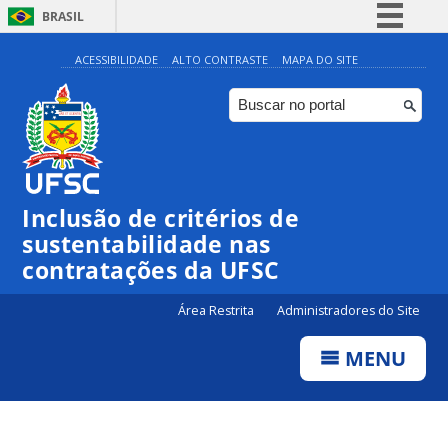
BRASIL
Simplifique!
ACESSIBILIDADE
ALTO CONTRASTE
MAPA DO SITE
Comunica BR
Participe
Acesso à informação
Legislação
Inclusão de critérios de
Canais
sustentabilidade nas
contratações da UFSC
Área Restrita
Administradores do Site
MENU