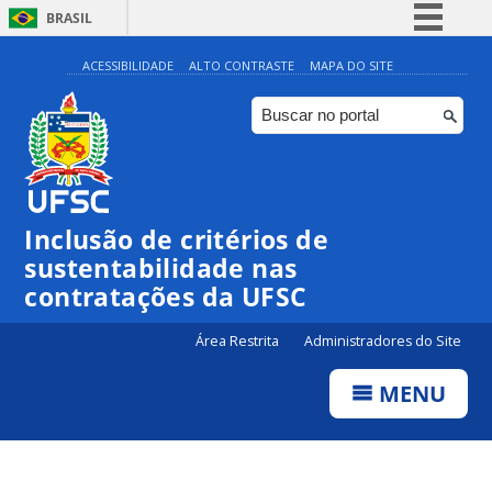
BRASIL
Simplifique!
ACESSIBILIDADE
ALTO CONTRASTE
MAPA DO SITE
Comunica BR
Participe
Acesso à informação
Legislação
Inclusão de critérios de
Canais
sustentabilidade nas
contratações da UFSC
Área Restrita
Administradores do Site
MENU