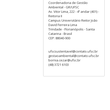
Coordenadoria de Gestão
Ambiental - GR/UFSC
Av. Vitor Lima, 222 - 4º andar (401) -
Reitoria II
Campus Universitário Reitor João
David Ferreira Lima
Trindade - Florianópolis - Santa
Catarina - Brasil
CEP: 88040-900
ufscsustentavel@contato.ufsc.br
gestaoambiental@contato.ufsc.br
bornia.cezar@ufsc.br
(48) 3721 6103