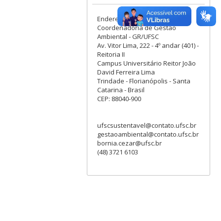
Endereço:
Coordenadoria de Gestão
Ambiental - GR/UFSC
Av. Vitor Lima, 222 - 4º andar (401) -
Reitoria II
Campus Universitário Reitor João
David Ferreira Lima
Trindade - Florianópolis - Santa
Catarina - Brasil
CEP: 88040-900
ufscsustentavel@contato.ufsc.br
gestaoambiental@contato.ufsc.br
bornia.cezar@ufsc.br
(48) 3721 6103