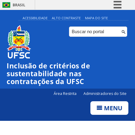
BRASIL
Simplifique!
ACESSIBILIDADE
ALTO CONTRASTE
MAPA DO SITE
Comunica BR
Participe
Acesso à informação
Legislação
Inclusão de critérios de
Canais
sustentabilidade nas
contratações da UFSC
Área Restrita
Administradores do Site
MENU