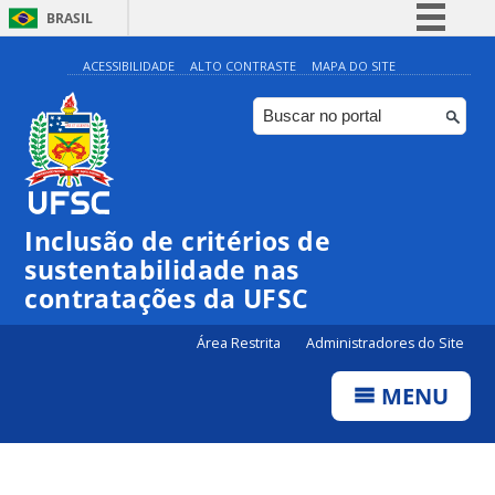
BRASIL
Simplifique!
ACESSIBILIDADE
ALTO CONTRASTE
MAPA DO SITE
Comunica BR
Participe
Acesso à informação
Legislação
Inclusão de critérios de
Canais
sustentabilidade nas
contratações da UFSC
Área Restrita
Administradores do Site
MENU