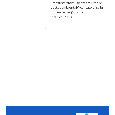
ufscsustentavel@contato.ufsc.br
gestaoambiental@contato.ufsc.br
bornia.cezar@ufsc.br
(48) 3721 6103