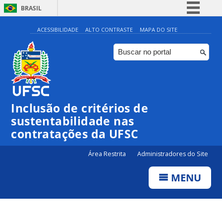
BRASIL
Simplifique!
ACESSIBILIDADE
ALTO CONTRASTE
MAPA DO SITE
Comunica BR
Participe
Acesso à informação
Legislação
Inclusão de critérios de
Canais
sustentabilidade nas
contratações da UFSC
Área Restrita
Administradores do Site
MENU